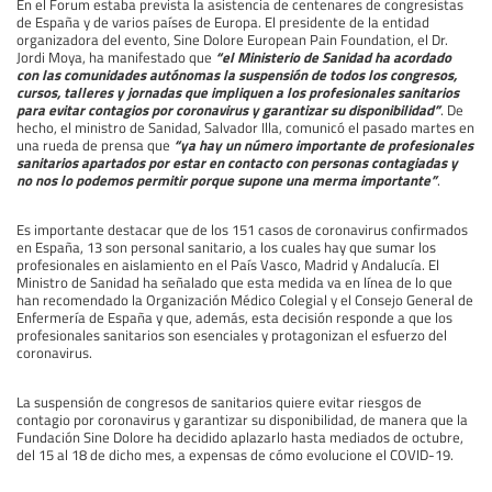
En el Forum estaba prevista la asistencia de centenares de congresistas
de España y de varios países de Europa. El presidente de la entidad
organizadora del evento, Sine Dolore European Pain Foundation, el Dr.
Jordi Moya, ha manifestado que
“el Ministerio de Sanidad ha acordado
con las comunidades autónomas la suspensión de todos los congresos,
cursos, talleres y jornadas que impliquen a los profesionales sanitarios
para evitar contagios por coronavirus y garantizar su disponibilidad”
. De
hecho, el ministro de Sanidad, Salvador Illa, comunicó el pasado martes en
una rueda de prensa que
“ya hay un número importante de profesionales
sanitarios apartados por estar en contacto con personas contagiadas y
no nos lo podemos permitir porque supone una merma importante”
.
Es importante destacar que de los 151 casos de coronavirus confirmados
en España, 13 son personal sanitario, a los cuales hay que sumar los
profesionales en aislamiento en el País Vasco, Madrid y Andalucía. El
Ministro de Sanidad ha señalado que esta medida va en línea de lo que
han recomendado la Organización Médico Colegial y el Consejo General de
Enfermería de España y que, además, esta decisión responde a que los
profesionales sanitarios son esenciales y protagonizan el esfuerzo del
coronavirus.
La suspensión de congresos de sanitarios quiere evitar riesgos de
contagio por coronavirus y garantizar su disponibilidad, de manera que la
Fundación Sine Dolore ha decidido aplazarlo hasta mediados de octubre,
del 15 al 18 de dicho mes, a expensas de cómo evolucione el COVID-19.