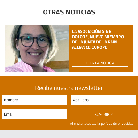
OTRAS NOTICIAS
LA ASOCIACIÓN SINE
DOLORE, NUEVO MIEMBRO
DE LA JUNTA DE LA PAIN
ALLIANCE EUROPE
LEER LA NOTICIA
Recibe nuestra newsletter
Nombre
Apellidos
Email
SUSCRIBIR
Al enviar aceptas la
política de privacidad